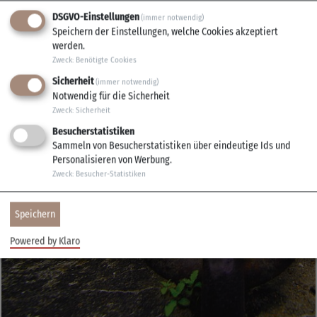
DSGVO-Einstellungen
(immer notwendig)
Speichern der Einstellungen, welche Cookies akzeptiert
werden.
Zweck
:
Benötigte Cookies
Sicherheit
(immer notwendig)
Notwendig für die Sicherheit
Zweck
:
Sicherheit
Besucherstatistiken
Sammeln von Besucherstatistiken über eindeutige Ids und
Schifffahrten
Personalisieren von Werbung.
Zweck
:
Besucher-Statistiken
Speichern
Powered by Klaro