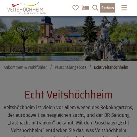
Rathaus
Ankommen & Wohlfühlen
Pauschalangebote
Echt Veitshöchheim
Echt Veitshöchheim
Veitshöchheim ist vielen vor allem wegen des Rokokogartens,
der europaweit seinesgleichen sucht, und der BR-Sendung
„Fastnacht in Franken“ bekannt. Mit den Pauschalen „Echt
Veitshöchheim“ entdecken Sie das, was Veitshöchheim