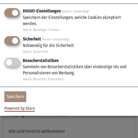
weitere Termine
DSGVO-Einstellungen
(immer notwendig)
Speichern der Einstellungen, welche Cookies akzeptiert
werden.
11.08.2026
Zweck
:
Benötigte Cookies
Sicherheit
(immer notwendig)
Notwendig für die Sicherheit
Zweck
:
Sicherheit
Besucherstatistiken
Sammeln von Besucherstatistiken über eindeutige Ids und
Personalisieren von Werbung.
Zweck
:
Besucher-Statistiken
Speichern
Powered by Klaro
Kolpingsfamilie: Kaffeerunde
Alle sind herzlich willkommen!