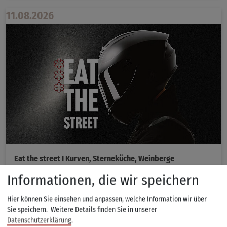
11.08.2026
Eat the street I Kurven, Sterneküche, Weinberge
Informationen, die wir speichern
»AUSGEBUCHT«
Hier können Sie einsehen und anpassen, welche Information wir über
Sie speichern.
Weitere Details finden Sie in unserer
Datenschutzerklärung
.
11.08.2026 um 17:00