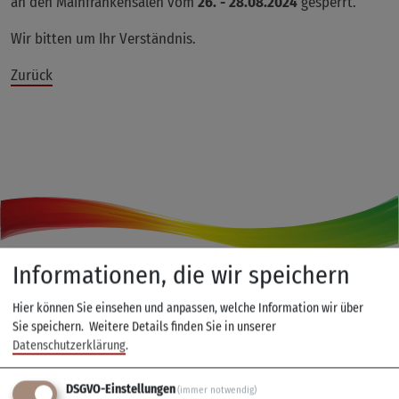
an den Mainfrankensälen vom
26. - 28.08.2024
gesperrt.
Wir bitten um Ihr Verständnis.
Zurück
Informationen, die wir speichern
Hier können Sie einsehen und anpassen, welche Information wir über
Kontakt
Sie speichern.
Weitere Details finden Sie in unserer
Datenschutzerklärung
.
0931 780900-25
touristik(at)veitshoechheim.de
DSGVO-Einstellungen
(immer notwendig)