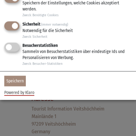
Veitshöchheim.Tourismus
Speichern der Einstellungen, welche Cookies akzeptiert
veitshoechheim.tourismus
werden.
Zweck
:
Benötigte Cookies
Sicherheit
(immer notwendig)
Öffnungszeiten
Notwendig für die Sicherheit
Zweck
:
Sicherheit
Mai - Oktober:
Besucherstatistiken
Mo – Fr: 10 Uhr - 18 Uhr
Sammeln von Besucherstatistiken über eindeutige Ids und
Sa: 10 Uhr - 14 Uhr
Personalisieren von Werbung.
Zweck
:
Besucher-Statistiken
November - April:
Mo – Fr: 10 Uhr - 18 Uhr
Speichern
Powered by Klaro
Adresse
Tourist Information Veitshöchheim
Mainlände 1
97209 Veitshöchheim
Germany