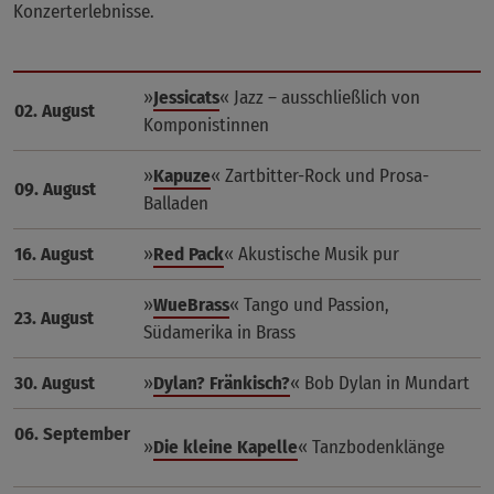
Konzerterlebnisse.
»
Jessicats
« Jazz – ausschließlich von
02. August
Komponistinnen
»
Kapuze
« Zartbitter-Rock und Prosa-
09. August
Balladen
16. August
»
Red Pack
« Akustische Musik pur
»
WueBrass
« Tango und Passion,
23. August
Südamerika in Brass
30. August
»
Dylan? Fränkisch?
« Bob Dylan in Mundart
06. September
»
Die kleine Kapelle
« Tanzbodenklänge