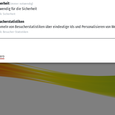
i der die Tickets erworben worden, rückerstattet werden.
herheit
(immer notwendig)
wendig für die Sicherheit
ck
:
Sicherheit
ucherstatistiken
meln von Besucherstatistiken über eindeutige Ids und Personalisieren von W
ck
:
Besucher-Statistiken
aro