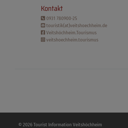
Kontakt
0931 780900-25
touristik(at)veitshoechheim.de
Veitshöchheim.Tourismus
veitshoechheim.tourismus
© 2026 Tourist Information Veitshöchheim