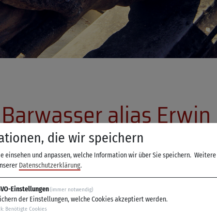
 Barwasser alias Erwin 
de Punkt"
ationen, die wir speichern
ie einsehen und anpassen, welche Information wir über Sie speichern.
Weitere
unserer
Datenschutzerklärung
.
erstag, 28. April 2022 wurde kurzfristig abgesagt.
, 28. September 2022 - 20:00 Uhr.
VO-Einstellungen
(immer notwendig)
ichern der Einstellungen, welche Cookies akzeptiert werden.
 behalten ihre Gültigkeit oder können bei Verhinderung in
ck
:
Benötigte Cookies