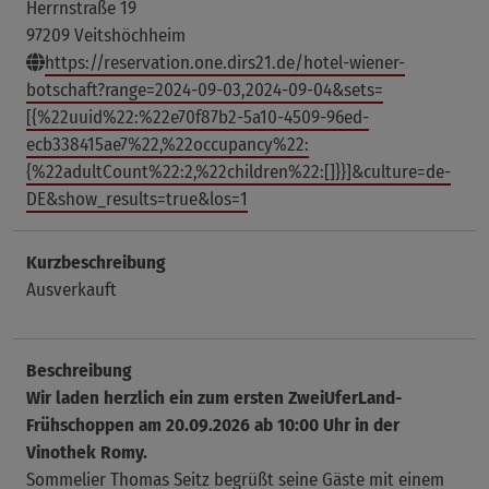
Herrnstraße 19
97209 Veitshöchheim
https://reservation.one.dirs21.de/hotel-wiener-
botschaft?range=2024-09-03,2024-09-04&sets=
[{%22uuid%22:%22e70f87b2-5a10-4509-96ed-
ecb338415ae7%22,%22occupancy%22:
{%22adultCount%22:2,%22children%22:[]}}]&culture=de-
DE&show_results=true&los=1
Kurzbeschreibung
Ausverkauft
Beschreibung
Wir laden herzlich ein zum ersten ZweiUferLand-
Frühschoppen am 20.09.2026 ab 10:00 Uhr in der
Vinothek Romy.
Sommelier Thomas Seitz begrüßt seine Gäste mit einem