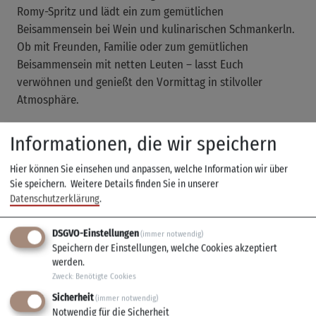
Romy-Spritz und lädt ein zum gemütlichen
Beisammensein bei Wein und kulinarischen Schmankerln.
Ob mit Freunden, Familie oder zum gemütlichen
Beisammensein mit netten Leuten – lasst Euch
verwöhnen und genießt den Vormittag in stilvoller
Atmosphäre.
Informationen, die wir speichern
Preis pro Person: 39,- € / Person
Hier können Sie einsehen und anpassen, welche Information wir über
Im Preis enthalten:
Sie speichern.
Weitere Details finden Sie in unserer
- Romy Spritz zum Empfang
Datenschutzerklärung
.
- Quiche Lorraine
- Jochen Gaues Brot
DSGVO-Einstellungen
(immer notwendig)
- Käse- und Wurstauswahl
Speichern der Einstellungen, welche Cookies akzeptiert
- Gesalzene Süßrahmbutter
werden.
Zweck
:
Benötigte Cookies
- Silvaner und Schaumwein „Flatrate“
- Mineralwasser
Sicherheit
(immer notwendig)
Notwendig für die Sicherheit