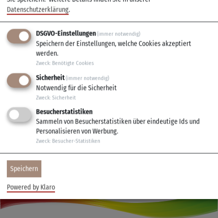
selbstverständlich gesorgt.
Datenschutzerklärung
.
DSGVO-Einstellungen
(immer notwendig)
Und wer weiß – vielleicht schauen wir das Finale mit ganz
Speichern der Einstellungen, welche Cookies akzeptiert
Veitshöchheim gemeinsam im großen Saal. 😊
werden.
Zweck
:
Benötigte Cookies
Euer Mainfrankensäle-Team
Sicherheit
(immer notwendig)
Notwendig für die Sicherheit
Zweck
:
Sicherheit
Alle Termine
Besucherstatistiken
Beginn: 20:00 Uhr
Sammeln von Besucherstatistiken über eindeutige Ids und
Personalisieren von Werbung.
Zweck
:
Besucher-Statistiken
Speichern
Powered by Klaro