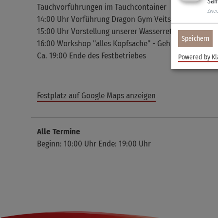
Sam
Tauchvorführungen im Tauchcontainer
Zwe
14:00 Uhr Vorführung Dragon Gym Veitshöchheim - Ka
15:00 Uhr Vorstellung unserer Wasserretter
Speichern
16:00 Workshop "alles Kopfsache" - Gehirntraining fü
Ca. 19:00 Ende des Festbetriebes
Powered by Kl
Festplatz auf Google Maps anzeigen
Alle Termine
Beginn: 10:00 Uhr Ende: 19:00 Uhr