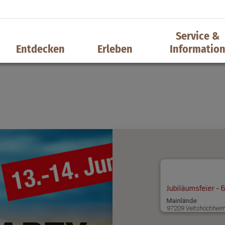
Service &
Entdecken
Erleben
Informatio
Jubiläumsfeier –
Mainlände
97209 Veitshöchhei