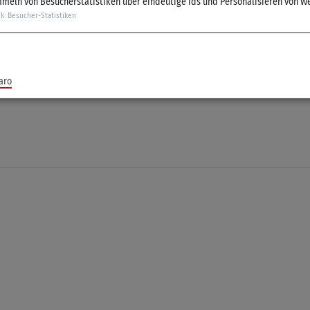
meln von Besucherstatistiken über eindeutige Ids und Personalisieren von W
ck
:
Besucher-Statistiken
mpfkunst und Selbstverteidigung für Groß und Klein + Bruchtest
r gesteigerte Merkfähigkeit, Konzentration und Stressresistenz a
aro