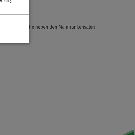
erbung.
s
uf der Rasenfläche neben den Mainfrankensälen