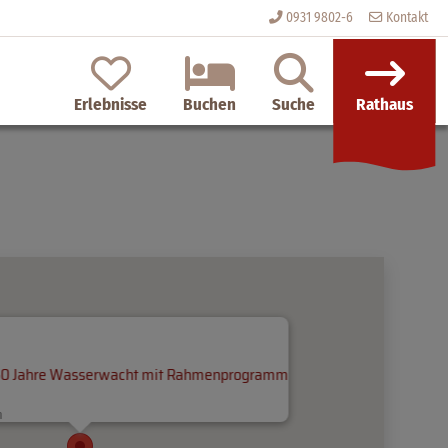
0931 9802-6
Kontakt
n
Erlebnisse
Buchen
Suche
Rathaus
 60 Jahre Wasserwacht mit Rahmenprogramm
m