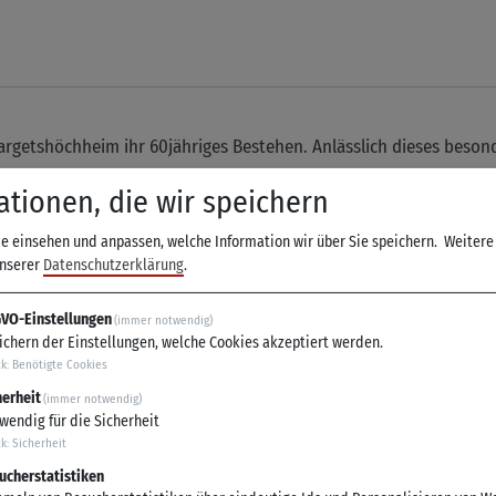
getshöchheim ihr 60jähriges Bestehen. Anlässlich dieses besonder
ationen, die wir speichern
ie einsehen und anpassen, welche Information wir über Sie speichern.
Weitere
unserer
Datenschutzerklärung
.
VO-Einstellungen
(immer notwendig)
ichern der Einstellungen, welche Cookies akzeptiert werden.
ikalischer Umrahmung durch den Musikverein Veitshöchheim sow
ck
:
Benötigte Cookies
herheit
(immer notwendig)
roßartigen Angeboten während des Festbetriebes: Große Fahrzeug
wendig für die Sicherheit
ck
:
Sicherheit
ucherstatistiken