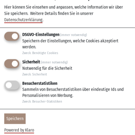
langen örtlichen Fastnachts-Tradition.
Hier können Sie einsehen und anpassen, welche Information wir über
Sie speichern.
Weitere Details finden Sie in unserer
Treffpunkt:
Tourist-Information Veitshöchheim
Datenschutzerklärung
.
Preis:
11 € pro Person
DSGVO-Einstellungen
(immer notwendig)
Anmeldung erforderlich: Tel. 0931 780900-25
Speichern der Einstellungen, welche Cookies akzeptiert
oder
touristik(at)veitshoechheim.de
oder buchen Sie
werden.
direkt über unser
Erlebnisportal
.
Zweck
:
Benötigte Cookies
Sicherheit
(immer notwendig)
Notwendig für die Sicherheit
Zweck
:
Sicherheit
Besucherstatistiken
Alle Termine
Sammeln von Besucherstatistiken über eindeutige Ids und
Beginn: 14:00 Uhr Ende: 15:30 Uhr
Personalisieren von Werbung.
24.10.2026
Zweck
:
Besucher-Statistiken
Speichern
Powered by Klaro