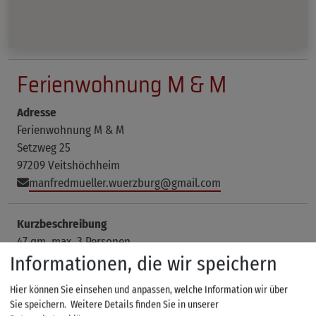
Ferienwohnung M & M
Adresse
Ferienwohnung M & M
Setzweg 25
97209 Veitshöchheim
manfredmueller.wuerzburg@gmail.com
Kurzbeschreibung
47 qm, max. 3 Personen
Informationen, die wir speichern
Hier können Sie einsehen und anpassen, welche Information wir über
Beschreibung
Sie speichern.
Weitere Details finden Sie in unserer
Wohnfläche: 47 qm
I
Personen max.: 3
I
ab 58 € pro Tag/ 2