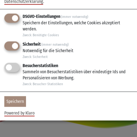
Datenschutzerklärung
.
Personen
DSGVO-Einstellungen
(immer notwendig)
Ausstattung: Zentrale Lage, PKW-Parkplatz, TV, WLAN
Speichern der Einstellungen, welche Cookies akzeptiert
werden.
Zweck
:
Benötigte Cookies
Öffnungszeiten
Sicherheit
(immer notwendig)
Notwendig für die Sicherheit
Zweck
:
Sicherheit
Besucherstatistiken
Sammeln von Besucherstatistiken über eindeutige Ids und
Personalisieren von Werbung.
Zweck
:
Besucher-Statistiken
Speichern
Powered by Klaro